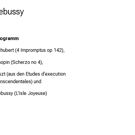
Debussy
rogramm
hubert (4 Impromptus op 142),
opin (Scherzo no 4),
szt (aus den Etudes d‘execution
anscendentales) und
bussy (L'Isle Joyeuse)