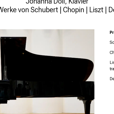
Johanna Doll, Klavier

 Werke von Schubert | Chopin | Liszt | 
P
Sc
Ch
Li
tr
De